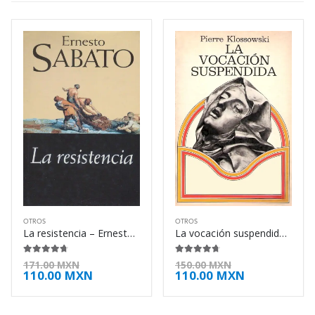
OTROS
OTROS
La resistencia – Ernesto Sabato
La vocación suspendida – Pierre Klossowski
4.63
de 5
4.63
de 5
171.00
MXN
150.00
MXN
110.00
MXN
110.00
MXN