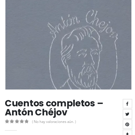
Cuentos completos –
Antón Chéjov
( No hay valoraciones aún. )
0
out of 5