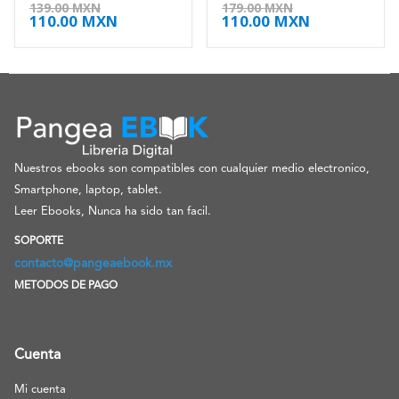
4.50
de 5
4.38
de 5
139.00
MXN
179.00
MXN
110.00
MXN
110.00
MXN
Nuestros ebooks son compatibles con cualquier medio electronico,
Smartphone, laptop, tablet.
Leer Ebooks, Nunca ha sido tan facil.
SOPORTE
contacto@pangeaebook.mx
METODOS DE PAGO
Cuenta
Mi cuenta