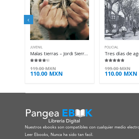
JUVENIL
POLICIAL
Malas tierras – Jordi Sierra i Fabra
4.13
de 5
4.75
de 5
119.00
MXN
199.00
MXN
110.00
MXN
110.00
MXN
Nuestros ebooks son compatibles con cualquier medio electro
Leer Ebooks, Nunca ha sido tan facil.