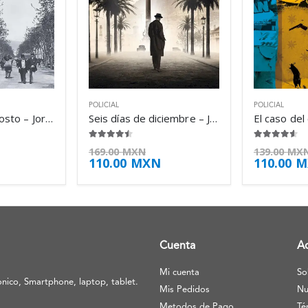
POLICIAL
POLICIAL
Tres días de agosto – Jordi Sierra i Fabra
Seis días de diciembre – Jordi Sierra i Fabra
4.38
de 5
4.50
de 5
169.00
MXN
139.00
MX
110.00
MXN
110.00
M
Cuenta
A
Mi cuenta
So
nico, Smartphone, laptop, tablet.
Mis Pedidos
Nu
Metodos de Pago
Té