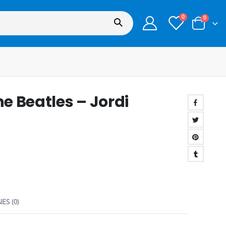
0
0
he Beatles – Jordi
ES (0)