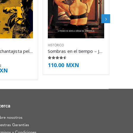
HISTÓRICO
El caso del chantajista pelirrojo – Jordi Sierra i Fabra
Sombras en el tiempo – Jordi Sierra i Fabra
4.50
de 5
110.00
MXN
N
XN
cerca
bre nosotros
estras Garantías
rminos y Condiciones