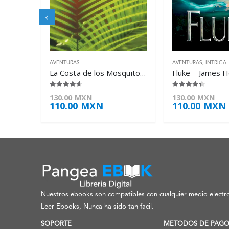
AVENTURAS
AVENTURAS
,
INTRIGA
La Costa de los Mosquitos – Paul Theroux
Fluke – James 
4.50
de 5
4.25
de 5
130.00
MXN
130.00
MXN
110.00
MXN
110.00
MXN
Nuestros ebooks son compatibles con cualquier medio electro
Leer Ebooks, Nunca ha sido tan facil.
SOPORTE
METODOS DE PAG