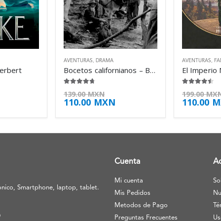
AVENTURAS
,
DRAMA
AVENTURAS
,
FA
Herbert
Bocetos californianos – Bret Harte
4.63
de 5
4.38
de 5
139.00
MXN
199.00
MX
110.00
MXN
110.00
M
Cuenta
A
Mi cuenta
So
nico, Smartphone, laptop, tablet.
Mis Pedidos
Nu
Metodos de Pago
Té
O
Preguntas Frecuentes
Us