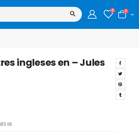
0
0
res ingleses en – Jules
ES (0)