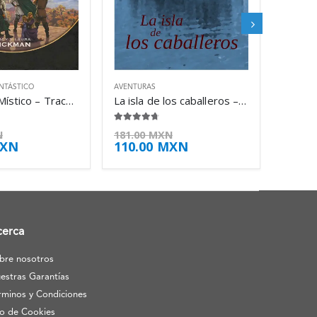
NTÁSTICO
AVENTURAS
El Imperio Místico – Tracy Hickman
La isla de los caballeros – Toni Morrison
4.63
de 5
N
181.00
MXN
XN
110.00
MXN
cerca
bre nosotros
estras Garantías
rminos y Condiciones
o de Cookies