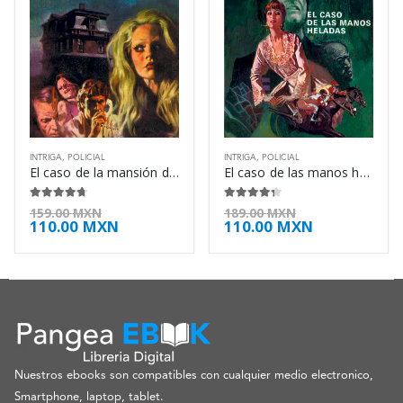
INTRIGA
,
POLICIAL
INTRIGA
,
POLICIAL
El caso de la mansión dividida – Erle Stanley Gardner
El caso de las manos heladas – Erle Stanley Gardner
4.63
de 5
4.25
de 5
159.00
MXN
189.00
MXN
110.00
MXN
110.00
MXN
Nuestros ebooks son compatibles con cualquier medio electronico,
Smartphone, laptop, tablet.