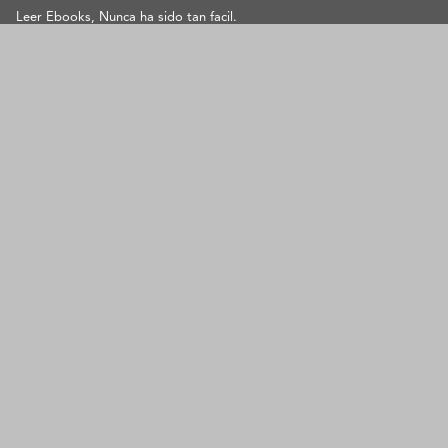
Leer Ebooks, Nunca ha sido tan facil.
SOPORTE
contacto@pangeaebook.mx
METODOS DE PAGO
Cuenta
Mi cuenta
Mis Pedidos
Metodos de Pago
Preguntas Frecuentes
Contacto
Aviso de privacidad
Acerca
Sobre nosotros