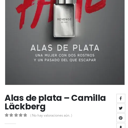
Alas de plata – Camilla
Läckberg
( No hay valoraciones aún. )
0
out of 5